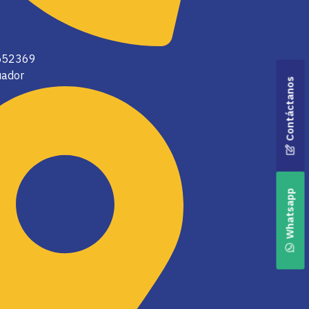
2552369
uador
Contáctanos
Whatsapp