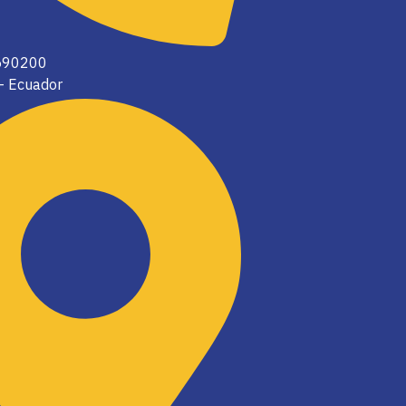
2590200
 - Ecuador