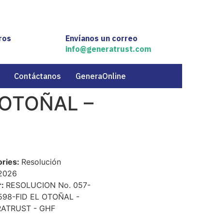
ros
Envíanos un correo
info@generatrust.com
Contáctanos
GeneraOnline
 OTOÑAL –
ories:
Resolución
2026
r:
RESOLUCION No. 057-
598-FID EL OTOÑAL -
ATRUST - GHF