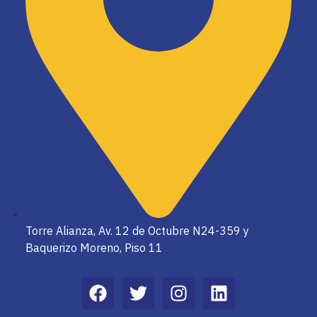
Torre Alianza, Av. 12 de Octubre N24-359 y
Baquerizo Moreno, Piso 11