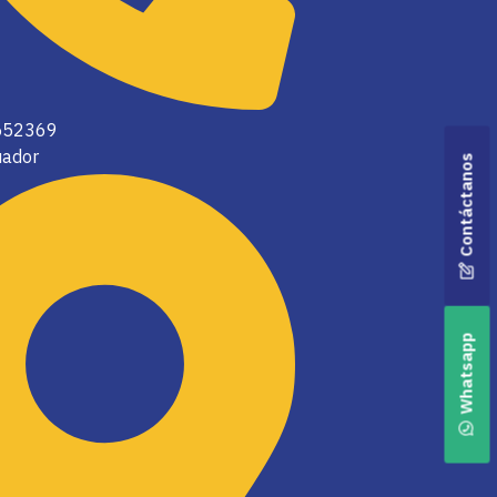
2552369
uador
Contáctanos
Whatsapp