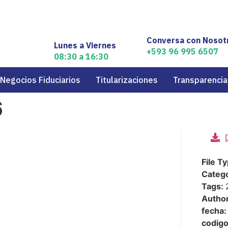
Conversa con Nosot
Lunes a Viernes
+593 96 995 6507
08:30 a 16:30
Negocios Fiduciarios
Titularizaciones
Transparencia
6
File T
Categ
Tags:
Autho
fecha:
codig