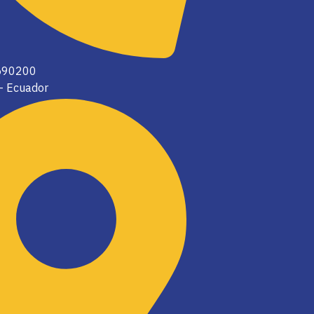
2590200
 - Ecuador