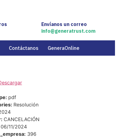
ros
Envíanos un correo
info@generatrust.com
Contáctanos
GeneraOnline
Descargar
ype:
pdf
ories:
Resolución
2024
r:
CANCELACIÓN
06/11/2024
o_empresa:
396